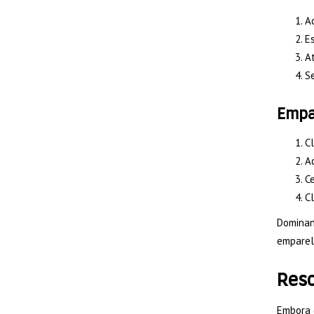
Ac
Es
At
S
Empa
Cl
Ac
Ce
Cl
Dominand
emparel
Reso
Embora 