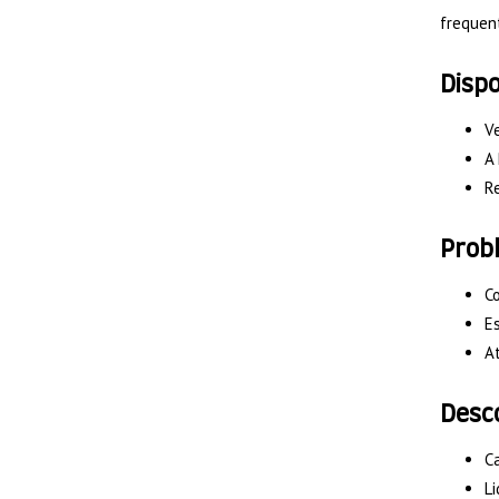
frequen
Dispo
V
A 
Re
Prob
Co
Es
A
Desc
Ca
Li