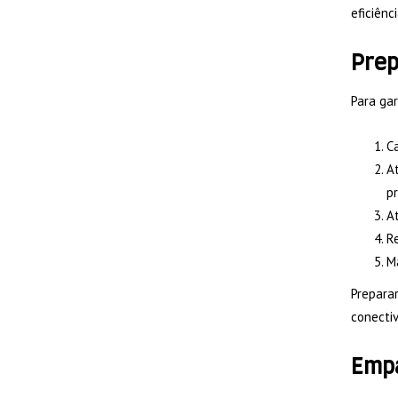
eficiên
Prep
Para ga
Ca
At
p
At
R
Ma
Prepara
conectiv
Empa