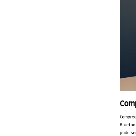
Comp
Compreen
Bluetoot
pode se