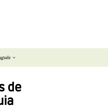
uguês
s de
uia