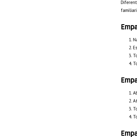
Diferen
familia
Empa
Na
Es
To
T
Empa
Ab
At
T
T
Empa