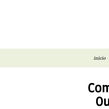
início
Com
Ou