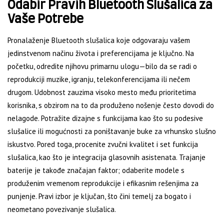
Odabir Pravih Bluetooth Slušalica za
Vaše Potrebe
Pronalaženje Bluetooth slušalica koje odgovaraju vašem
jedinstvenom načinu života i preferencijama je ključno. Na
početku, odredite njihovu primarnu ulogu—bilo da se radi o
reprodukciji muzike, igranju, telekonferencijama ili nečem
drugom. Udobnost zauzima visoko mesto među prioritetima
korisnika, s obzirom na to da produženo nošenje često dovodi do
nelagode. Potražite dizajne s funkcijama kao što su podesive
slušalice ili mogućnosti za poništavanje buke za vrhunsko slušno
iskustvo. Pored toga, procenite zvučni kvalitet i set funkcija
slušalica, kao što je integracija glasovnih asistenata. Trajanje
baterije je takođe značajan faktor; odaberite modele s
produženim vremenom reprodukcije i efikasnim rešenjima za
punjenje. Pravi izbor je ključan, što čini temelj za bogato i
neometano povezivanje slušalica.