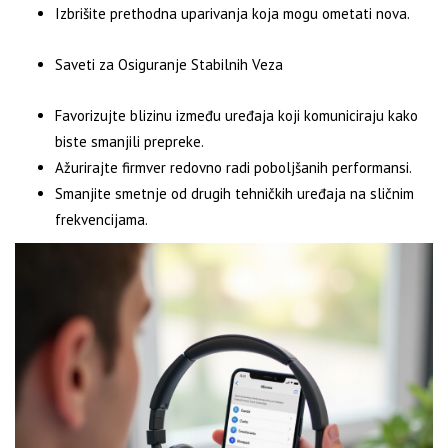
Izbrišite prethodna uparivanja koja mogu ometati nova.
Saveti za Osiguranje Stabilnih Veza
Favorizujte blizinu između uređaja koji komuniciraju kako
biste smanjili prepreke.
Ažurirajte firmver redovno radi poboljšanih performansi.
Smanjite smetnje od drugih tehničkih uređaja na sličnim
frekvencijama.