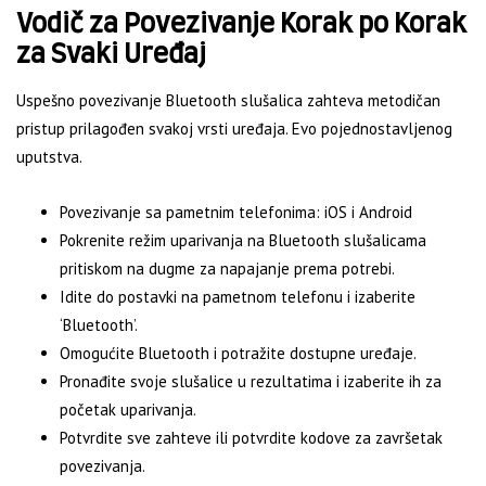
Vodič za Povezivanje Korak po Korak
za Svaki Uređaj
Uspešno povezivanje Bluetooth slušalica zahteva metodičan
pristup prilagođen svakoj vrsti uređaja. Evo pojednostavljenog
uputstva.
Povezivanje sa pametnim telefonima: iOS i Android
Pokrenite režim uparivanja na Bluetooth slušalicama
pritiskom na dugme za napajanje prema potrebi.
Idite do postavki na pametnom telefonu i izaberite
‘Bluetooth’.
Omogućite Bluetooth i potražite dostupne uređaje.
Pronađite svoje slušalice u rezultatima i izaberite ih za
početak uparivanja.
Potvrdite sve zahteve ili potvrdite kodove za završetak
povezivanja.