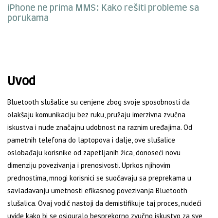
iPhone ne prima MMS: Kako rešiti probleme sa
porukama
Uvod
Bluetooth slušalice su cenjene zbog svoje sposobnosti da
olakšaju komunikaciju bez ruku, pružaju imerzivna zvučna
iskustva i nude značajnu udobnost na raznim uređajima. Od
pametnih telefona do laptopova i dalje, ove slušalice
oslobađaju korisnike od zapetljanih žica, donoseći novu
dimenziju povezivanja i prenosivosti. Uprkos njihovim
prednostima, mnogi korisnici se suočavaju sa preprekama u
savladavanju umetnosti efikasnog povezivanja Bluetooth
slušalica. Ovaj vodič nastoji da demistifikuje taj proces, nudeći
uvide kako bi se osiguralo besprekorno zvučno iskustvo za sve,