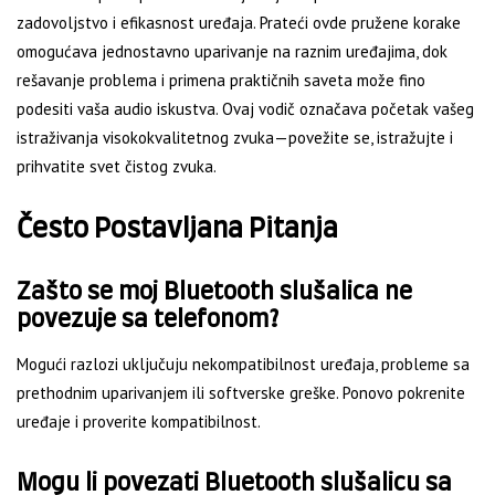
zadovoljstvo i efikasnost uređaja. Prateći ovde pružene korake
omogućava jednostavno uparivanje na raznim uređajima, dok
rešavanje problema i primena praktičnih saveta može fino
podesiti vaša audio iskustva. Ovaj vodič označava početak vašeg
istraživanja visokokvalitetnog zvuka—povežite se, istražujte i
prihvatite svet čistog zvuka.
Često Postavljana Pitanja
Zašto se moj Bluetooth slušalica ne
povezuje sa telefonom?
Mogući razlozi uključuju nekompatibilnost uređaja, probleme sa
prethodnim uparivanjem ili softverske greške. Ponovo pokrenite
uređaje i proverite kompatibilnost.
Mogu li povezati Bluetooth slušalicu sa