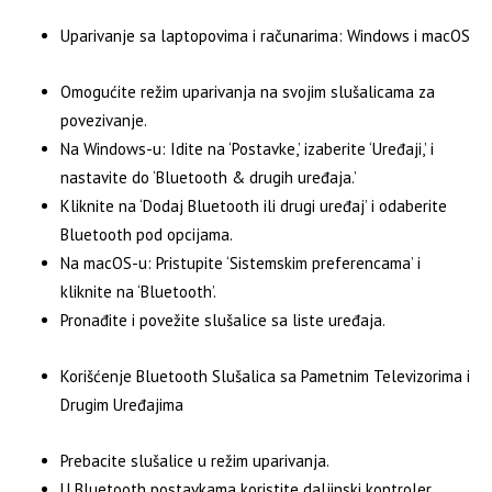
Uparivanje sa laptopovima i računarima: Windows i macOS
Omogućite režim uparivanja na svojim slušalicama za
povezivanje.
Na Windows-u: Idite na ‘Postavke,’ izaberite ‘Uređaji,’ i
nastavite do ‘Bluetooth & drugih uređaja.’
Kliknite na ‘Dodaj Bluetooth ili drugi uređaj’ i odaberite
Bluetooth pod opcijama.
Na macOS-u: Pristupite ‘Sistemskim preferencama’ i
kliknite na ‘Bluetooth’.
Pronađite i povežite slušalice sa liste uređaja.
Korišćenje Bluetooth Slušalica sa Pametnim Televizorima i
Drugim Uređajima
Prebacite slušalice u režim uparivanja.
U Bluetooth postavkama koristite daljinski kontroler