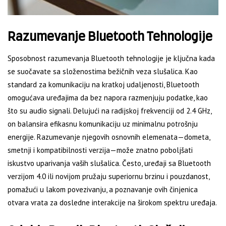
Razumevanje Bluetooth Tehnologije
Sposobnost razumevanja Bluetooth tehnologije je ključna kada
se suočavate sa složenostima bežičnih veza slušalica. Kao
standard za komunikaciju na kratkoj udaljenosti, Bluetooth
omogućava uređajima da bez napora razmenjuju podatke, kao
što su audio signali. Delujući na radijskoj frekvenciji od 2.4 GHz,
on balansira efikasnu komunikaciju uz minimalnu potrošnju
energije. Razumevanje njegovih osnovnih elemenata—dometa,
smetnji i kompatibilnosti verzija—može znatno poboljšati
iskustvo uparivanja vaših slušalica. Često, uređaji sa Bluetooth
verzijom 4.0 ili novijom pružaju superiornu brzinu i pouzdanost,
pomažući u lakom povezivanju, a poznavanje ovih činjenica
otvara vrata za dosledne interakcije na širokom spektru uređaja.