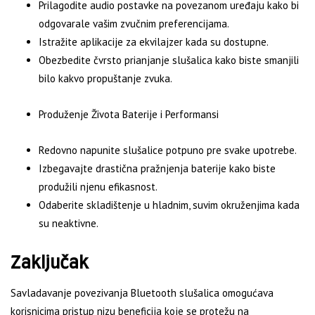
Prilagodite audio postavke na povezanom uređaju kako bi
odgovarale vašim zvučnim preferencijama.
Istražite aplikacije za ekvilajzer kada su dostupne.
Obezbedite čvrsto prianjanje slušalica kako biste smanjili
bilo kakvo propuštanje zvuka.
Produženje Života Baterije i Performansi
Redovno napunite slušalice potpuno pre svake upotrebe.
Izbegavajte drastična pražnjenja baterije kako biste
produžili njenu efikasnost.
Odaberite skladištenje u hladnim, suvim okruženjima kada
su neaktivne.
Zaključak
Savladavanje povezivanja Bluetooth slušalica omogućava
korisnicima pristup nizu beneficija koje se protežu na