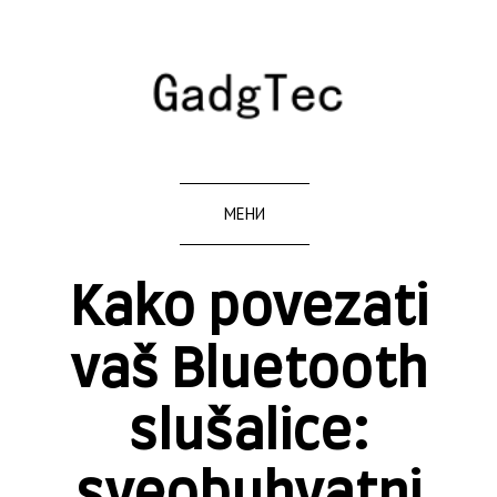
МЕНИ
Kako povezati
vaš Bluetooth
slušalice:
sveobuhvatni