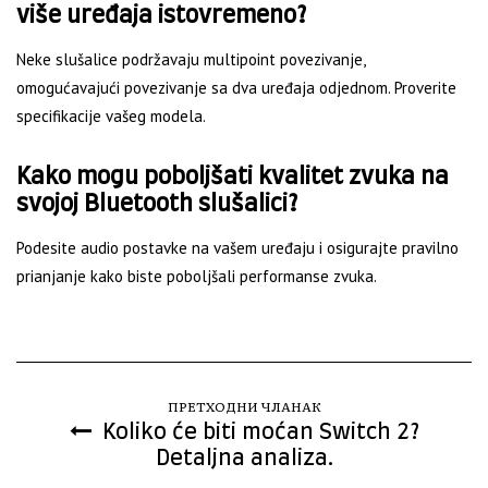
više uređaja istovremeno?
Neke slušalice podržavaju multipoint povezivanje,
omogućavajući povezivanje sa dva uređaja odjednom. Proverite
specifikacije vašeg modela.
Kako mogu poboljšati kvalitet zvuka na
svojoj Bluetooth slušalici?
Podesite audio postavke na vašem uređaju i osigurajte pravilno
prianjanje kako biste poboljšali performanse zvuka.
ПРЕТХОДНИ ЧЛАНАК
Koliko će biti moćan Switch 2?
Detaljna analiza.