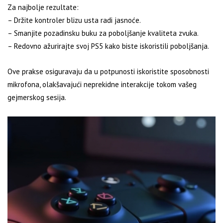
Za najbolje rezultate:
– Držite kontroler blizu usta radi jasnoće.
– Smanjite pozadinsku buku za poboljšanje kvaliteta zvuka.
– Redovno ažurirajte svoj PS5 kako biste iskoristili poboljšanja.
Ove prakse osiguravaju da u potpunosti iskoristite sposobnosti
mikrofona, olakšavajući neprekidne interakcije tokom vašeg
gejmerskog sesija.