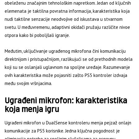
obeleženu značajnim tehnološkim napretkom. Jedan od ključnih
elemenata je taktilna povratna informacija, karakteristika koja
nudi taktilne senzacije neodvojive od iskustava u stvarnom
svetu. U međuvremenu, adaptivni okidači pružaju različite nivoe
otpora kako bi poboljšali igranje.
Međutim, uključivanje ugrađenog mikrofona čini komunikaciju
direktnijom i pristupačnijom, razlikujući se od prethodnih modela
koji su se oslanjali uglavnom na spoljne uređaje. Razumevanje
ovih karakteristika može pojasniti zašto PS5 kontroler izdvaja
među svojim vršnjacima.
Ugrađeni mikrofon: karakteristika
koja menja igru
Ugrađeni mikrofon u DualSense kontroleru menja pejzaž onlajn
komunikacije za PS5 korisnike. Jedna ključna pogodnost je
eliminacija potrebe za spoljnim slušalicama za osnovnu