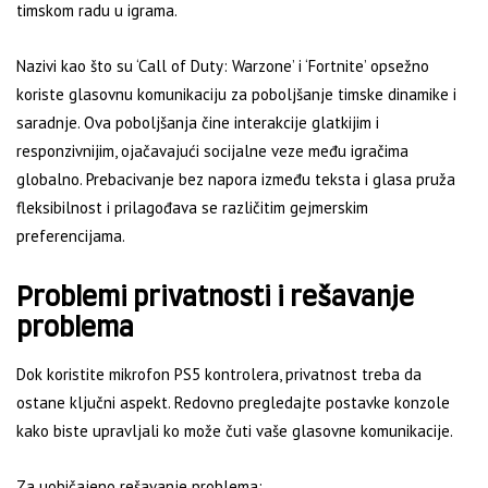
timskom radu u igrama.
Nazivi kao što su ‘Call of Duty: Warzone’ i ‘Fortnite’ opsežno
koriste glasovnu komunikaciju za poboljšanje timske dinamike i
saradnje. Ova poboljšanja čine interakcije glatkijim i
responzivnijim, ojačavajući socijalne veze među igračima
globalno. Prebacivanje bez napora između teksta i glasa pruža
fleksibilnost i prilagođava se različitim gejmerskim
preferencijama.
Problemi privatnosti i rešavanje
problema
Dok koristite mikrofon PS5 kontrolera, privatnost treba da
ostane ključni aspekt. Redovno pregledajte postavke konzole
kako biste upravljali ko može čuti vaše glasovne komunikacije.
Za uobičajeno rešavanje problema: