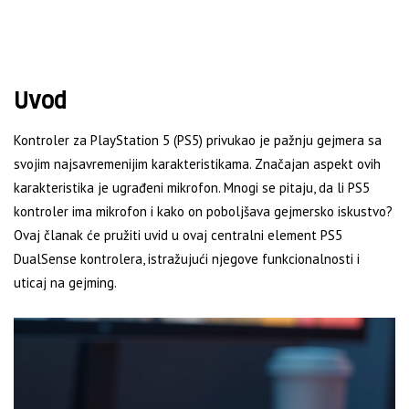
Uvod
Kontroler za PlayStation 5 (PS5) privukao je pažnju gejmera sa
svojim najsavremenijim karakteristikama. Značajan aspekt ovih
karakteristika je ugrađeni mikrofon. Mnogi se pitaju, da li PS5
kontroler ima mikrofon i kako on poboljšava gejmersko iskustvo?
Ovaj članak će pružiti uvid u ovaj centralni element PS5
DualSense kontrolera, istražujući njegove funkcionalnosti i
uticaj na gejming.