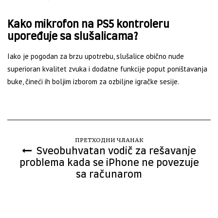
Kako mikrofon na PS5 kontroleru
upoređuje sa slušalicama?
Iako je pogodan za brzu upotrebu, slušalice obično nude
superioran kvalitet zvuka i dodatne funkcije poput poništavanja
buke, čineći ih boljim izborom za ozbiljne igračke sesije.
ПРЕТХОДНИ ЧЛАНАК
Sveobuhvatan vodič za rešavanje
problema kada se iPhone ne povezuje
sa računarom