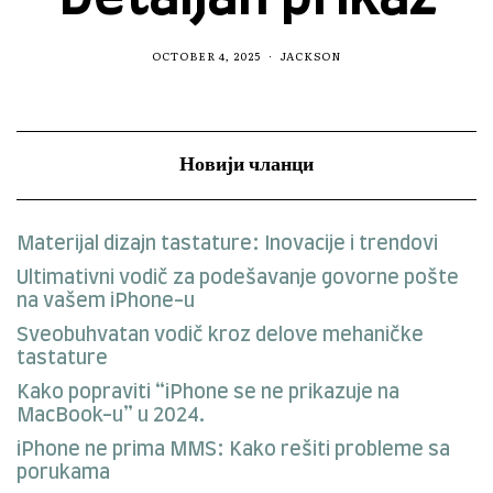
OCTOBER 4, 2025
JACKSON
Новији чланци
Materijal dizajn tastature: Inovacije i trendovi
Ultimativni vodič za podešavanje govorne pošte
na vašem iPhone-u
Sveobuhvatan vodič kroz delove mehaničke
tastature
Kako popraviti “iPhone se ne prikazuje na
MacBook-u” u 2024.
iPhone ne prima MMS: Kako rešiti probleme sa
porukama