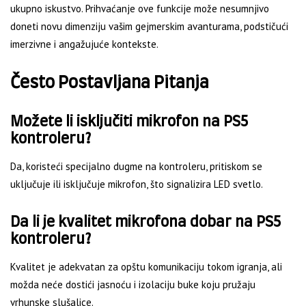
ukupno iskustvo. Prihvaćanje ove funkcije može nesumnjivo
doneti novu dimenziju vašim gejmerskim avanturama, podstičući
imerzivne i angažujuće kontekste.
Često Postavljana Pitanja
Možete li isključiti mikrofon na PS5
kontroleru?
Da, koristeći specijalno dugme na kontroleru, pritiskom se
uključuje ili isključuje mikrofon, što signalizira LED svetlo.
Da li je kvalitet mikrofona dobar na PS5
kontroleru?
Kvalitet je adekvatan za opštu komunikaciju tokom igranja, ali
možda neće dostići jasnoću i izolaciju buke koju pružaju
vrhunske slušalice.