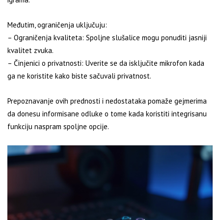
Međutim, ograničenja uključuju:
– Ograničenja kvaliteta: Spoljne slušalice mogu ponuditi jasniji
kvalitet zvuka.
– Činjenici o privatnosti: Uverite se da isključite mikrofon kada
ga ne koristite kako biste sačuvali privatnost.
Prepoznavanje ovih prednosti i nedostataka pomaže gejmerima
da donesu informisane odluke o tome kada koristiti integrisanu
funkciju naspram spoljne opcije.