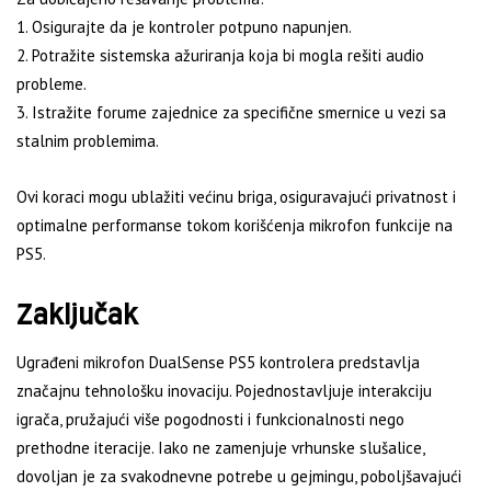
1. Osigurajte da je kontroler potpuno napunjen.
2. Potražite sistemska ažuriranja koja bi mogla rešiti audio
probleme.
3. Istražite forume zajednice za specifične smernice u vezi sa
stalnim problemima.
Ovi koraci mogu ublažiti većinu briga, osiguravajući privatnost i
optimalne performanse tokom korišćenja mikrofon funkcije na
PS5.
Zaključak
Ugrađeni mikrofon DualSense PS5 kontrolera predstavlja
značajnu tehnološku inovaciju. Pojednostavljuje interakciju
igrača, pružajući više pogodnosti i funkcionalnosti nego
prethodne iteracije. Iako ne zamenjuje vrhunske slušalice,
dovoljan je za svakodnevne potrebe u gejmingu, poboljšavajući