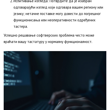
Испитивање изгледа: Потврдите да је изабран
одговарајући изглед који одговара вашем региону или
језику; нетачне поставке могу довести до погрешног
функционисања или неоперативности одређених
тастера.
Успешно решавање софтверских проблема често може
враћати вашу тастатуру у нормалну функционалност.