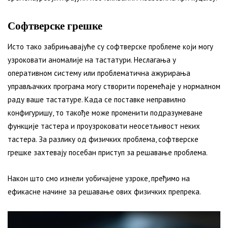
Софтверске грешке
Исто тако забрињавајуће су софтверске проблеме који могу
узроковати аномалије на тастатури. Неслагања у
оперативном систему или проблематична ажурирања
управљачких програма могу створити поремећаје у нормалном
раду ваше тастатуре. Када се поставке неправилно
конфигуришу, то такође може променити подразумеване
функције тастера и проузроковати неосетљивост неких
тастера. За разлику од физичких проблема, софтверске
грешке захтевају посебан приступ за решавање проблема.
Након што смо изнели уобичајене узроке, пређимо на
ефикасне начине за решавање ових физичких препрека.