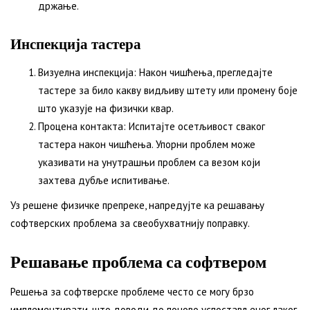
држање.
Инспекција тастера
Визуелна инспекција: Након чишћења, прегледајте
тастере за било какву видљиву штету или промену боје
што указује на физички квар.
Процена контакта: Испитајте осетљивост сваког
тастера након чишћења. Упорни проблем може
указивати на унутрашњи проблем са везом који
захтева дубље испитивање.
Уз решене физичке препреке, напредујте ка решавању
софтверских проблема за свеобухватнију поправку.
Решавање проблема са софтвером
Решења за софтверске проблеме често се могу брзо
имплементирати, што доводи до поново успостављеног лаког