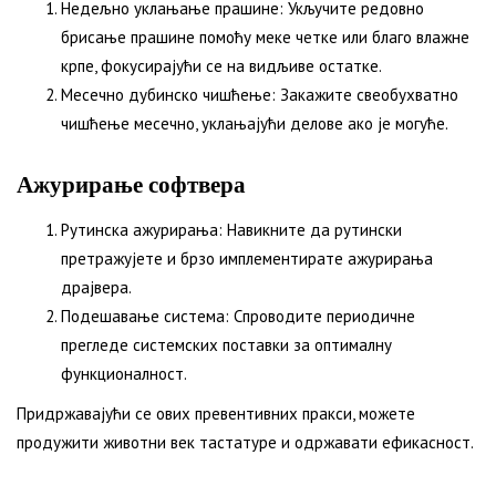
Недељно уклањање прашине: Укључите редовно
брисање прашине помоћу меке четке или благо влажне
крпе, фокусирајући се на видљиве остатке.
Месечно дубинско чишћење: Закажите свеобухватно
чишћење месечно, уклањајући делове ако је могуће.
Ажурирање софтвера
Рутинска ажурирања: Навикните да рутински
претражујете и брзо имплементирате ажурирања
драјвера.
Подешавање система: Спроводите периодичне
прегледе системских поставки за оптималну
функционалност.
Придржавајући се ових превентивних пракси, можете
продужити животни век тастатуре и одржавати ефикасност.