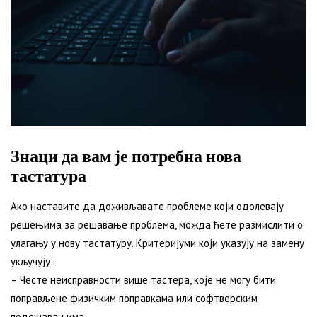
Знаци да вам је потребна нова
тастатура
Ако наставите да доживљавате проблеме који одолевају
решењима за решавање проблема, можда ћете размислити о
улагању у нову тастатуру. Критеријуми који указују на замену
укључују:
– Честе неисправности више тастера, које не могу бити
поправљене физичким поправкама или софтверским
подешавањима.