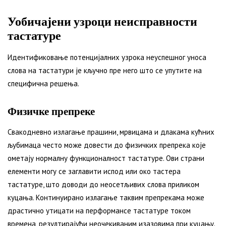
Уобичајени узроци неисправности
тастатуре
Идентификовање потенцијалних узрока неуспешног уноса
слова на тастатури је кључно пре него што се упутите на
специфична решења.
Физичке препреке
Свакодневно излагање прашини, мрвицама и длакама кућних
љубимаца често може довести до физичких препрека које
ометају нормалну функционалност тастатуре. Ови страни
елементи могу се заглавити испод или око тастера
тастатуре, што доводи до неосетљивих слова приликом
куцања. Континуирано излагање таквим препрекама може
драстично утицати на перформансе тастатуре током
времена, резултирајући неочекиваним изазовима при куцању.