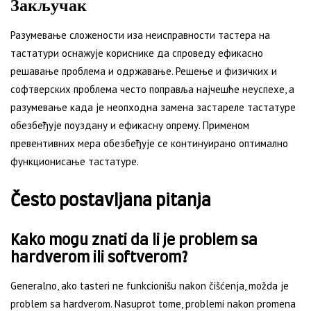
Закључак
Разумевање сложености иза неисправности тастера на
тастатури оснажује кориснике да спроведу ефикасно
решавање проблема и одржавање. Решење и физичких и
софтверских проблема често поправља најчешће неуспехе, а
разумевање када је неопходна замена застареле тастатуре
обезбеђује поуздану и ефикасну опрему. Применом
превентивних мера обезбеђује се континуирано оптимално
функционисање тастатуре.
Često postavljana pitanja
Kako mogu znati da li je problem sa
hardverom ili softverom?
Generalno, ako tasteri ne funkcionišu nakon čišćenja, možda je
problem sa hardverom. Nasuprot tome, problemi nakon promena