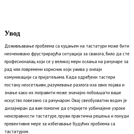
Увод
Доживљавање проблема са куцањем на тастатури може бити
неочекивано фрустрирајућа ситуација за свакога, било да сте
професионалац који се у великој мери ослања на рачунаре за
рад или повремени корисник који ужива у онлајн
комуникацији са пријатељима. Када одређени тастери
постану неосетљиви, разумевање разлога иза ових појава и
знање како их поправити може значајно побољшати ваше
искуство повезано са рачунаром. Овај свеобухватни водич је
дизајниран да вам помогне да откријете уобичајене узроке
неисправности тастатуре, пружи практична решења и понуди
превентивне мере за избегавање будућих проблема са
тастатуром.