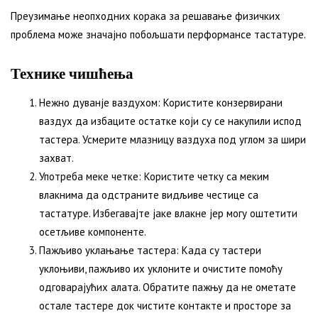
Преузимање неопходних корака за решавање физичких
проблема може значајно побољшати перформансе тастатуре.
Технике чишћења
Нежно дуванје ваздухом: Користите конзервирани
ваздух да избаците остатке који су се накупили испод
тастера. Усмерите млазницу ваздуха под углом за шири
захват.
Употреба меке четке: Користите четку са меким
влакнима да одстраните видљиве честице са
тастатуре. Избегавајте јаке влакне јер могу оштетити
осетљиве компоненте.
Пажљиво уклањање тастера: Када су тастери
уклоњиви, пажљиво их уклоните и очистите помоћу
одговарајућих алата. Обратите пажњу да не ометате
остале тастере док чистите контакте и просторе за