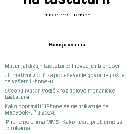
JUNE 30, 2025
JACKSON
Новији чланци
Materijal dizajn tastature: Inovacije i trendovi
Ultimativni vodič za podešavanje govorne pošte
na vašem iPhone-u
Sveobuhvatan vodič kroz delove mehaničke
tastature
Kako popraviti “iPhone se ne prikazuje na
MacBook-u” u 2024.
iPhone ne prima MMS: Kako rešiti probleme sa
porukama