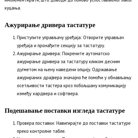
куцања.
Ажурирање дривера тастатуре
Приступите управљачу уређаја: Отворите управљач
уређаја и пронађите секцију за тастатуру.
Ажурирање дривера: Покрените аутоматско
ажурирање дривера за тастатуру кликом десним
дугметом на њену наведени опцију. Одржавање
ажурираних драјвера значајно ће помоћи у обнављању
осетљивости тастера кроз побољшану комуникацију
између хардвера и софтвера.
Подешавање поставки изгледа тастатуре
Провера поставки: Навигирајте до поставки тастатуре
преко контролне табле.