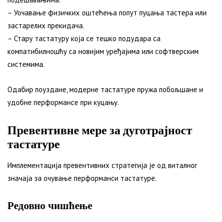
– Уочавање физичких оштећења попут пуцања тастера или
застарелих прекидача.
– Стару тастатуру која се тешко подудара са
компатибилношћу са новијим уређајима или софтверским
системима.
Одабир поуздане, модерне тастатуре пружа побољшане и
удобне перформансе при куцању.
Превентивне мере за дуготрајност
тастатуре
Имплементација превентивних стратегија је од виталног
значаја за очување перформанси тастатуре.
Редовно чишћење