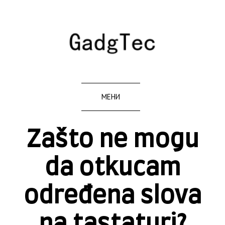
МЕНИ
Zašto ne mogu
da otkucam
određena slova
na tastaturi?