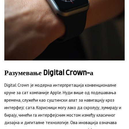
Разумевање Digital Crown-а
Digital Crown је модерна интерпретација конвенционалне
круне за сат компаније Apple. Нуди више од подешавања
времена, служећи као суштински алат за навигацију кроз
интерфејс сата. Корисници могу лако да скролују, зумирају и
бирају, чинећи га интерфејсним мостом између класичног
дизајна и дигиталне технологије. Ова иновација означава