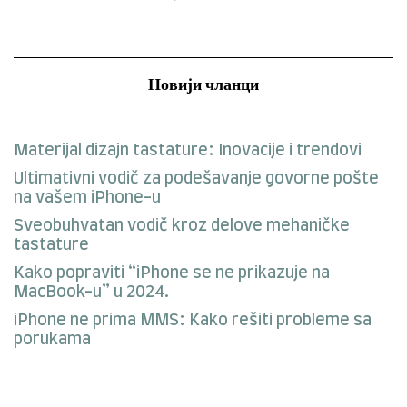
Новији чланци
Materijal dizajn tastature: Inovacije i trendovi
Ultimativni vodič za podešavanje govorne pošte
na vašem iPhone-u
Sveobuhvatan vodič kroz delove mehaničke
tastature
Kako popraviti “iPhone se ne prikazuje na
MacBook-u” u 2024.
iPhone ne prima MMS: Kako rešiti probleme sa
porukama