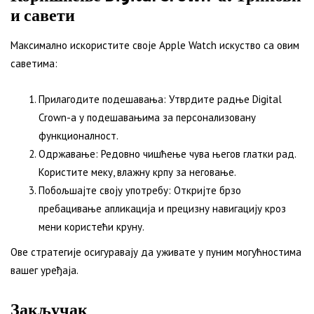
и савети
Максимално искористите своје Apple Watch искуство са овим
саветима:
Прилагодите подешавања: Утврдите радње Digital
Crown-а у подешавањима за персонализовану
функционалност.
Одржавање: Редовно чишћење чува његов глатки рад.
Користите меку, влажну крпу за неговање.
Побољшајте своју употребу: Откријте брзо
пребацивање апликација и прецизну навигацију кроз
мени користећи круну.
Ове стратегије осигуравају да уживате у пуним могућностима
вашег уређаја.
Закључак