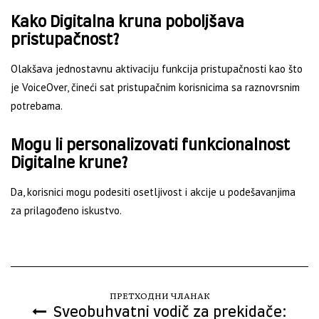
Kako Digitalna kruna poboljšava
pristupačnost?
Olakšava jednostavnu aktivaciju funkcija pristupačnosti kao što
je VoiceOver, čineći sat pristupačnim korisnicima sa raznovrsnim
potrebama.
Mogu li personalizovati funkcionalnost
Digitalne krune?
Da, korisnici mogu podesiti osetljivost i akcije u podešavanjima
za prilagođeno iskustvo.
ПРЕТХОДНИ ЧЛАНАК
Sveobuhvatni vodič za prekidače: