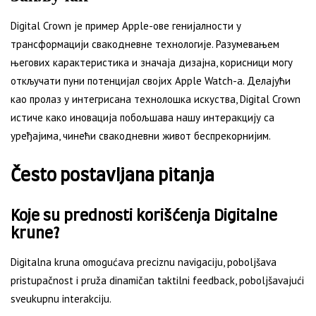
Digital Crown је пример Apple-ове генијалности у
трансформацији свакодневне технологије. Разумевањем
његових карактеристика и значаја дизајна, корисници могу
откључати пуни потенцијал својих Apple Watch-а. Делајући
као пролаз у интегрисана технолошка искуства, Digital Crown
истиче како иновација побољшава нашу интеракцију са
уређајима, чинећи свакодневни живот беспрекорнијим.
Često postavljana pitanja
Koje su prednosti korišćenja Digitalne
krune?
Digitalna kruna omogućava preciznu navigaciju, poboljšava
pristupačnost i pruža dinamičan taktilni feedback, poboljšavajući
sveukupnu interakciju.