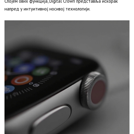
Спојем ових функција, Digital Crown представља искорак
напред у интуитивној носивој технологији.