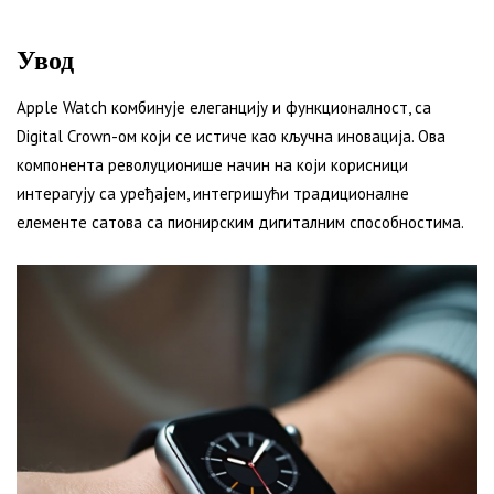
Увод
Apple Watch комбинује елеганцију и функционалност, са
Digital Crown-ом који се истиче као кључна иновација. Ова
компонента револуционише начин на који корисници
интерагују са уређајем, интегришући традиционалне
елементе сатова са пионирским дигиталним способностима.