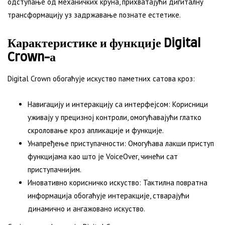
одступање од механичких круна, прихватајући дигиталну
трансформацију уз задржавање познате естетике.
Карактеристике и функције Digital
Crown-а
Digital Crown обогаћује искуство паметних сатова кроз:
Навигацију и интеракцију са интерфејсом: Корисници
уживају у прецизној контроли, омогућавајући глатко
скроловање кроз апликације и функције.
Унапређење приступачности: Омогућава лакши приступ
функцијама као што је VoiceOver, чинећи сат
приступачнијим.
Иновативно корисничко искуство: Тактилна повратна
информација обогаћује интеракције, стварајући
динамично и ангажовано искуство.