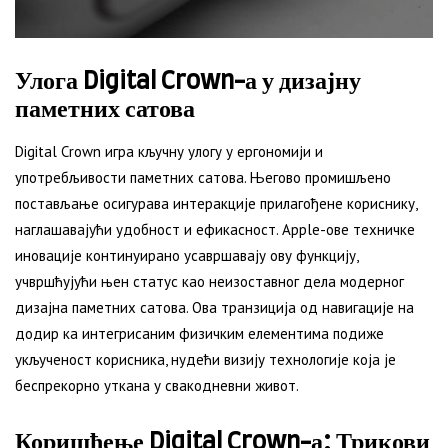
Улога Digital Crown-а у дизајну
паметних сатова
Digital Crown игра кључну улогу у ергономији и
употребљивости паметних сатова. Његово промишљено
постављање осигурава интеракције прилагођене кориснику,
наглашавајући удобност и ефикасност. Apple-ове техничке
иновације континуирано усавршавају ову функцију,
учвршћујући њен статус као неизоставног дела модерног
дизајна паметних сатова. Ова транзиција од навигације на
додир ка интегрисаним физичким елементима подиже
укљученост корисника, нудећи визију технологије која је
беспрекорно уткана у свакодневни живот.
Коришћење Digital Crown-а: Трикови