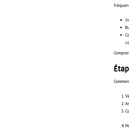
fréquent
In
Bu
Co
co
Compren
Étap
Commenc
Vé
As
Co
Me