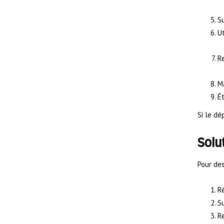
Su
Ut
Re
Ma
Ét
Si le dé
Solu
Pour des
Ré
Su
Re