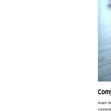
Comp
Avant d
connexio