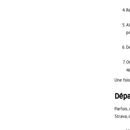
Ré
Al
po
Dé
Ou
ap
Une fois
Dépa
Parfois,
Strava, 