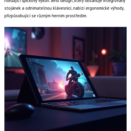
hledající špičkový výkon. Jeho design, který obsahuje integrovaný
stojánek a odnímatelnou klávesnici, nabízí ergonomické výhody,
přizpůsobující se různým herním prostředím.