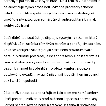
náročným potřebám vášnivých hráčů. Mezi těmito vlastnostmi je
nejdůležitější výkon procesoru. Výkonné procesory schopné
zvládnout složitou grafiku a rychlou akci jsou nezbytné, což
umožňuje plynulou operaci náročných aplikací, které by jinak
mohly rušit hraní.
Další důležitou součástí je displej s vysokým rozlišením, který
zlepší vizuální stránku díky živým barvám a ponořujícím scénám.
Ať už se věnujete strategickým hrám nebo prozkoumáváte
detailní virtuální prostředí, jasnost obrazovky a dostatečný jas
jsou nezbytné pro vysoce kvalitní herní zážitek. Ergonomický
design by neměl být přehlížen, protože komfort a odezva
dotykového ovládání výrazně přispívají k delším herním seancím
bez fyzické nepohodlí.
Dále je životnost baterie určujícím faktorem pro herní tablety.
Hráči preferují zařízení s prodlouženou kapacitou baterie, aby
udrželi nepřerušované herní maratony. Dosáhnout správného