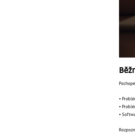
Běžn
Pochopen
• Problé
• Problé
• Softw
Rozpozn