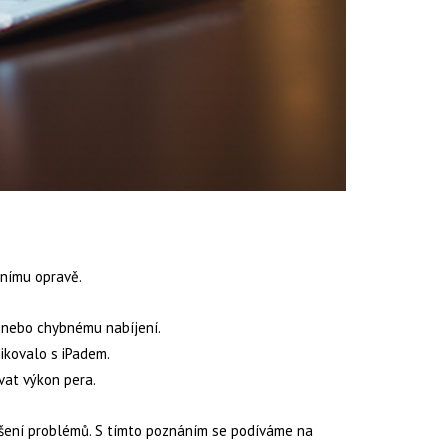
vnímu opravě.
i nebo chybnému nabíjení.
ikovalo s iPadem.
vat výkon pera.
šení problémů. S tímto poznáním se podíváme na