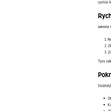
rychlá ř
Rych
Jakmile 
Re
Zk
Zn
Tyto zák
Pokr
Složitěj
Ob
Ka