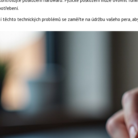
ontrolujte poškození hardwaru: Fyzické poškození může ovlivnit funkc
otřebení.
ní těchto technických problémů se zaměřte na údržbu vašeho pera, a