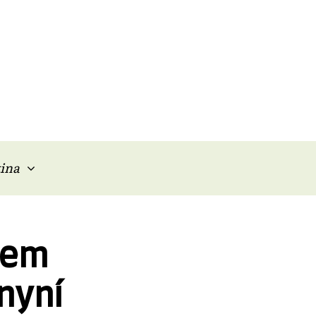
ina
rem
nyní