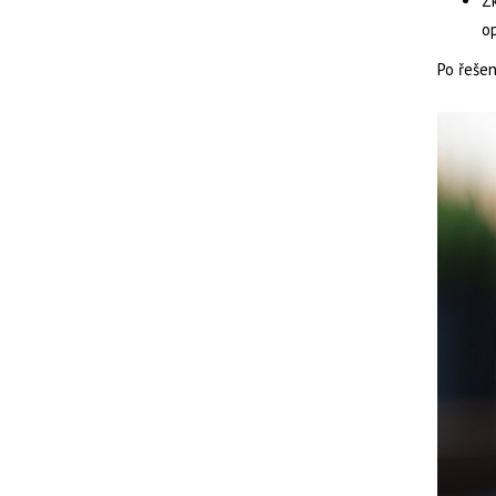
Zk
op
Po řeše