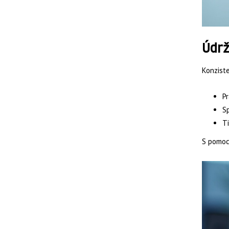
Údrž
Konziste
Pr
Sp
Ti
S pomocí