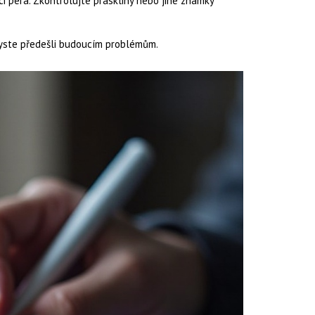
i pera. Zkontrolujte praskliny nebo jiné známky
byste předešli budoucím problémům.