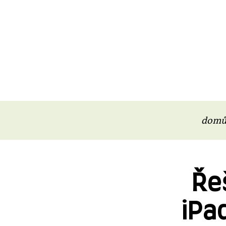
dom
Ře
iPa