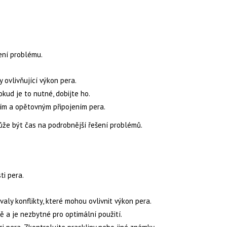
ení problému.
 ovlivňující výkon pera.
okud je to nutné, dobijte ho.
ním a opětovným připojením pera.
ůže být čas na podrobnější řešení problémů.
i pera.
ly konflikty, které mohou ovlivnit výkon pera.
ně a je nezbytné pro optimální použití.