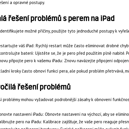
ešení a opravné postupy.
lá řešení problémů s perem na iPad
identifikujete možné příčiny, použijte tyto jednoduché postupy k vyřeš
startujte váš iPad: Rychlý restart může často eliminovat drobné chyby
ontrolujte baterii: Ujistěte se, že je pero před použitím plně nabité. P
ovu připojte pero k vašemu iPadu: Znovu navázejte připojení odpoje
ladní kroky často obnoví funkci pera, ale pokud problém přetrvává, m
očilá řešení problémů
ší problémy mohou vyžadovat podrobnější zásahy k obnovení funkčnost
novte nastavení iPadu: Obnovte nastavení na výchozí, aby se eliminova
librujte pero na iPadu: Kalibrace zajišťuje, že vaše pero reaguje přes