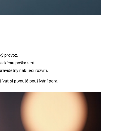
ký provoz.
yzickému poškození.
avidelný nabíjecí rozvrh.
ívat si plynulé používání pera.