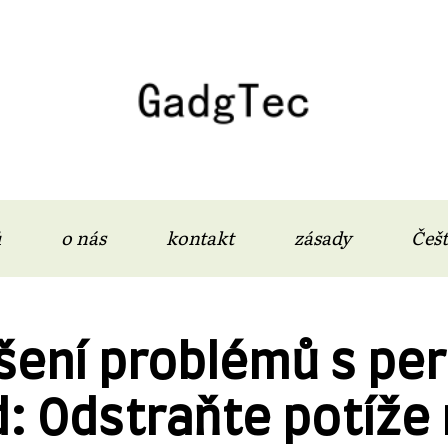
ů
o nás
kontakt
zásady
Češt
šení problémů s pe
d: Odstraňte potíže 