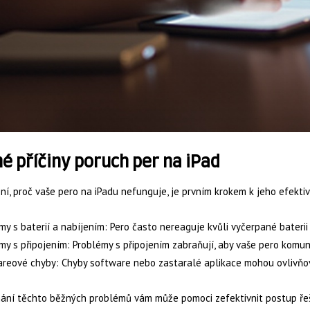
é příčiny poruch per na iPad
í, proč vaše pero na iPadu nefunguje, je prvním krokem k jeho efekti
my s baterií a nabíjením: Pero často nereaguje kvůli vyčerpané bateri
my s připojením: Problémy s připojením zabraňují, aby vaše pero komun
areové chyby: Chyby software nebo zastaralé aplikace mohou ovlivňo
ání těchto běžných problémů vám může pomoci zefektivnit postup ře