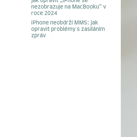
Jak opravit „iPhone se
nezobrazuje na MacBooku“ v
roce 2024
iPhone neobdrží MMS: Jak
opravit problémy s zasíláním
zpráv