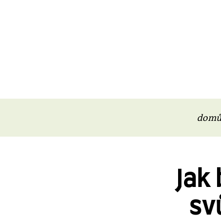
dom
Jak
sv