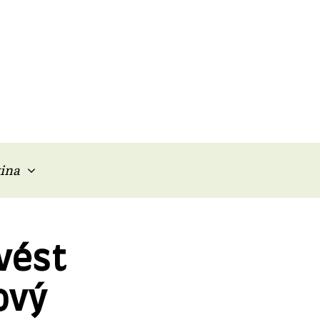
ina
vést
ový