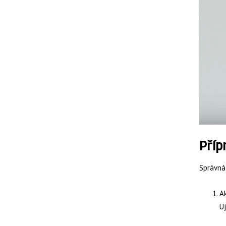
Příp
Správná 
Ak
Uj