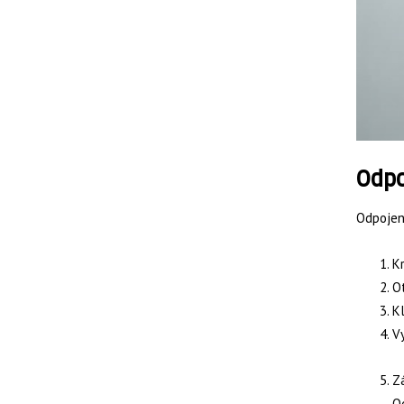
Odpo
Odpojení
K
Ot
Kl
Vy
Z
O