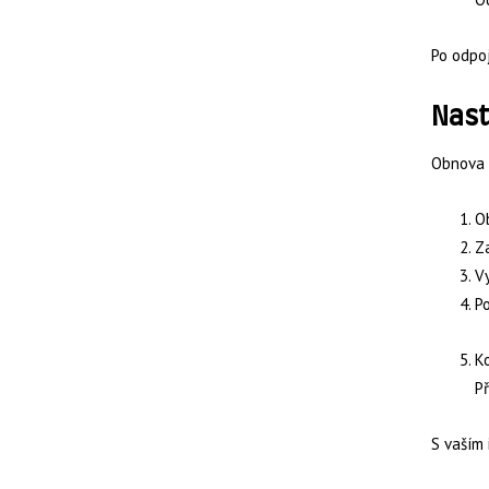
Po odpoj
Nast
Obnova v
O
Za
Vy
Po
K
Př
S vaším 