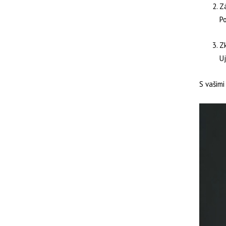
Z
Po
Zk
Uj
S vašimi