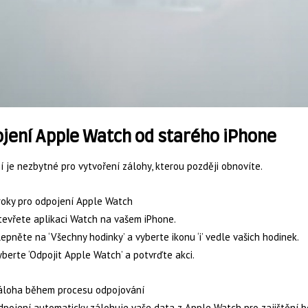
jení Apple Watch od starého iPhone
 je nezbytné pro vytvoření zálohy, kterou později obnovíte.
roky pro odpojení Apple Watch
evřete aplikaci Watch na vašem iPhone.
epněte na ‘Všechny hodinky’ a vyberte ikonu ‘i’ vedle vašich hodinek.
berte ‘Odpojit Apple Watch’ a potvrďte akci.
áloha během procesu odpojování
dpojení automaticky zálohuje vaše data z Apple Watch pro zajištění 