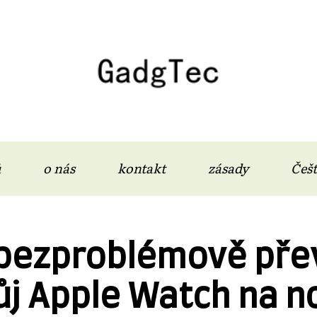
ů
o nás
kontakt
zásady
Češt
 bezproblémově pře
ůj Apple Watch na n