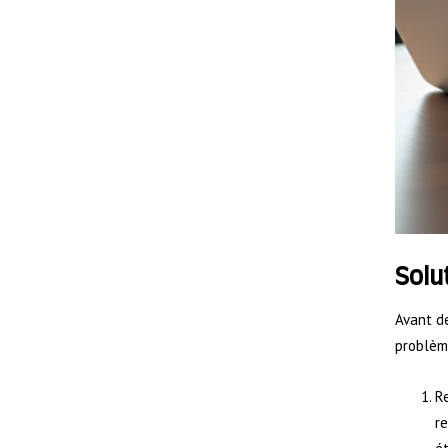
Solu
Avant de
problème
Re
re