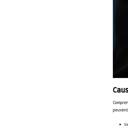
Caus
Comprend
peuvent 
In