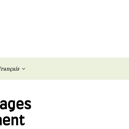
rançais
mages
nent