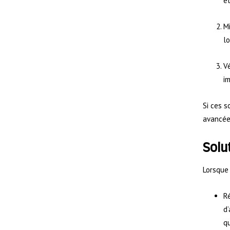
ét
Mi
lo
Vé
im
Si ces s
avancée
Solu
Lorsque
Ré
d’
qu