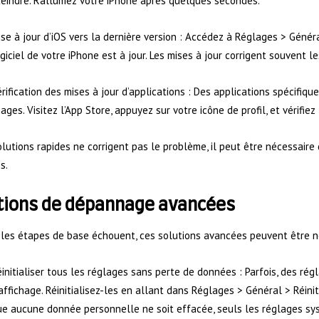
eindre. Rallumez votre iPhone après quelques secondes.
se à jour d’iOS vers la dernière version : Accédez à Réglages > Généra
giciel de votre iPhone est à jour. Les mises à jour corrigent souvent l
rification des mises à jour d’applications : Des applications spécifiq
ages. Visitez l’App Store, appuyez sur votre icône de profil, et vérifiez 
olutions rapides ne corrigent pas le problème, il peut être nécessair
s.
tions de dépannage avancées
 les étapes de base échouent, ces solutions avancées peuvent être n
initialiser tous les réglages sans perte de données : Parfois, des r
affichage. Réinitialisez-les en allant dans Réglages > Général > Réiniti
e aucune donnée personnelle ne soit effacée, seuls les réglages sy