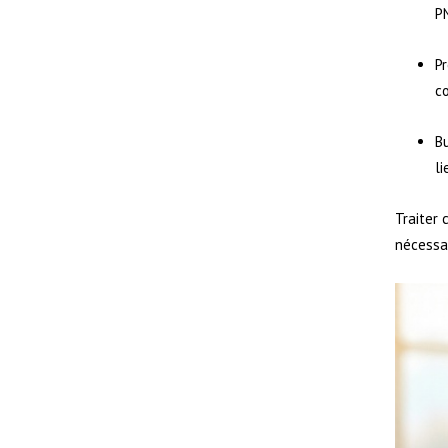
PN
P
co
Bu
li
Traiter 
nécessa