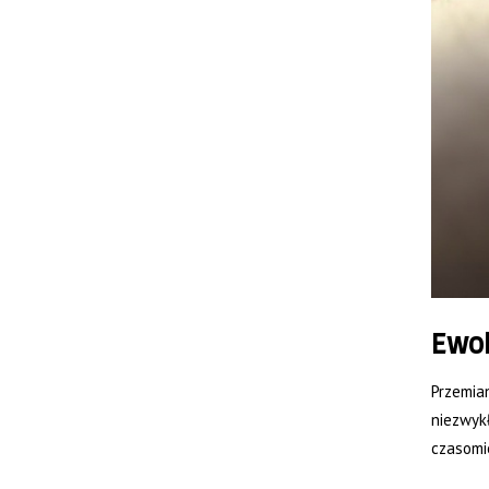
Ewol
Przemian
niezwyk
czasomie