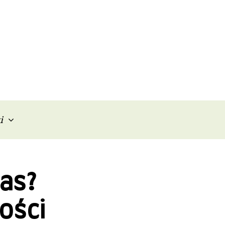
i
zas?
ości