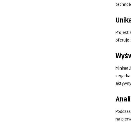
technolo
Unika
Projekt 
oferuje 
Wyśw
Minimal
zegarka
aktywny 
Anal
Podczas 
na pierw