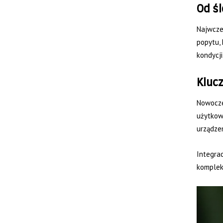
Od śl
Najwcześ
popytu,
kondycji
Kluc
Nowoczes
użytkown
urządze
Integrac
kompleks